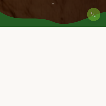
Frutta e verdura fresche raccolte a mano ogni giorno,
direttamente dal contadino alla tua tavola.
📍 Trovaci al Mercato
📞 Chiamaci
NOVITÀ